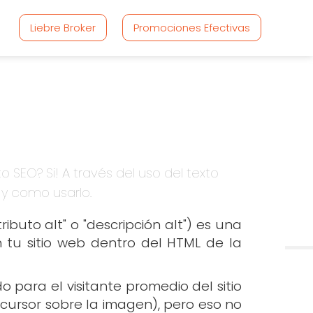
Liebre Broker
Promociones Efectivas
SEO? Si! A través del uso del texto
 y como usarlo.
buto alt" o "descripción alt") es una
 tu sitio web dentro del HTML de la
 para el visitante promedio del sitio
 cursor sobre la imagen), pero eso no