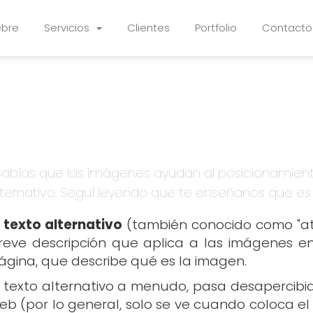
ebre
Servicios
Clientes
Portfolio
Contacto
Sabías que las imágenes ayudan al posicionamiento 
lternativo. Seguí leyendo que te enseñanos que es
l
texto alternativo
(también conocido como "atri
reve descripción que aplica a las imágenes en
ágina, que describe qué es la imagen.
l texto alternativo a menudo, pasa desapercibido
eb (por lo general, solo se ve cuando coloca el