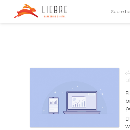
Sobre Li
¿
a
E
b
p
E
w