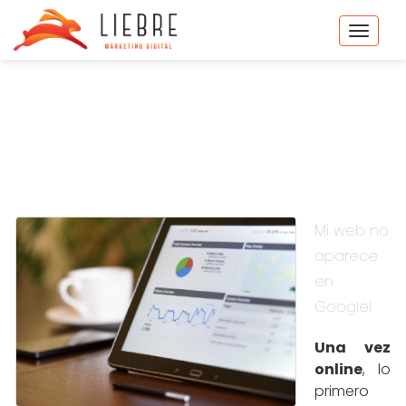
Toggle
naviga
Mi web no
aparece
en
Google!
Una vez
online
, lo
primero